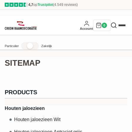
4,7
op
Trustpilot
(4.549 reviews)
★
★
★
★
★
0
Account
Particulier
Zakelijk
SITEMAP
PRODUCTS
Houten jaloezieen
Houten jaloezieen Wit
Houten jaloezieen Antraciet grijs